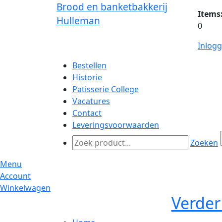
Brood en banketbakkerij
Items
Hulleman
0
Inlog
Bestellen
Historie
Patisserie College
Vacatures
Contact
Leveringsvoorwaarden
Zoeken
Menu
Account
Winkelwagen
Verder