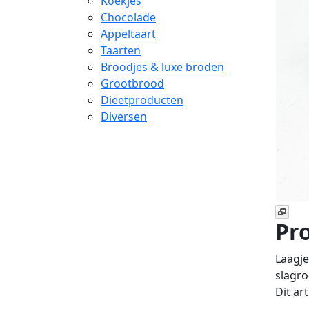
Koekjes
Chocolade
Appeltaart
Taarten
Broodjes & luxe broden
Grootbrood
Dieetproducten
Diversen
Pro
Laagje
slagr
Dit ar