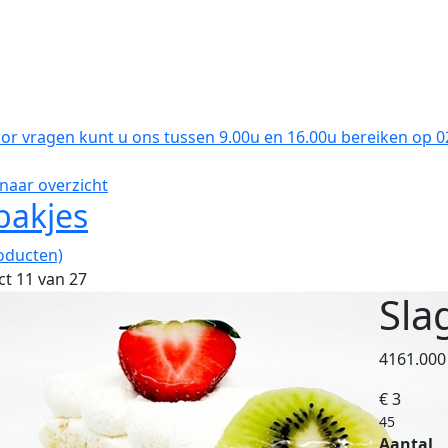
oor vragen kunt u ons tussen 9.00u en 16.00u bereiken op 
naar overzicht
bakjes
oducten)
t 11 van 27
Sla
4161.000
€ 3
45
Aantal