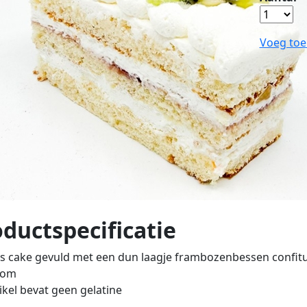
Voeg toe
ductspecificatie
s cake gevuld met een dun laagje frambozenbessen confitur
oom
tikel bevat geen gelatine