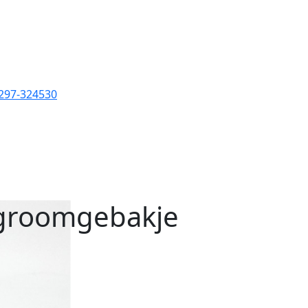
0297-324530
groomgebakje