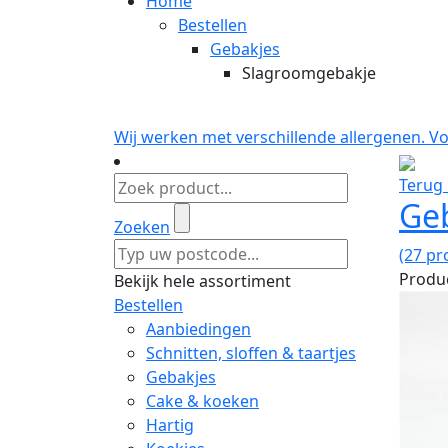
Home
Bestellen
Gebakjes
Slagroomgebakje
Wij werken met verschillende allergenen. V
Terug 
Ge
Zoeken
(27 pr
Produc
Bekijk hele assortiment
Bestellen
Aanbiedingen
Schnitten, sloffen & taartjes
Gebakjes
Cake & koeken
Hartig