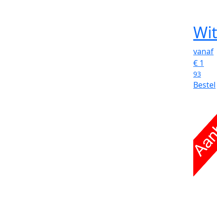
Wi
vanaf
€
1
93
Bestel