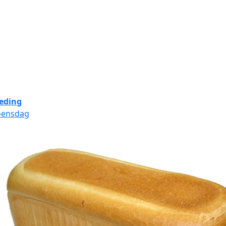
eding
oensdag