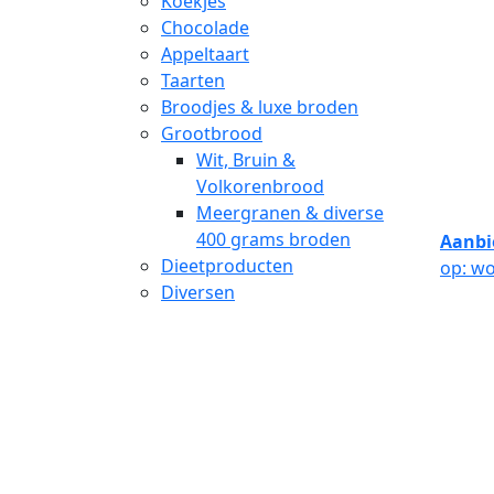
Koekjes
Chocolade
Appeltaart
Taarten
Broodjes & luxe broden
Grootbrood
Wit, Bruin &
Volkorenbrood
Meergranen & diverse
400 grams broden
Aanbi
Dieetproducten
op: w
Diversen