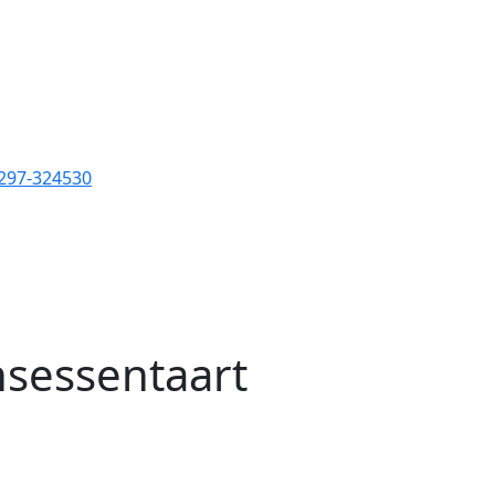
0297-324530
nsessentaart