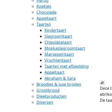
Hartig
Koekjes
Chocolade
Appeltaart
Taarten
Kindertaart
Slagroomtaart
Chipolatataart
Mokkaslagroomtaart
Marsepeintaart
Vruchtentaart
Taarten met afbeelding
Appeltaart
Abraham & Sara
Broodjes & luxe broden
Deze t
Grootbrood
abriko
Dieetproducten
De taa
Diversen