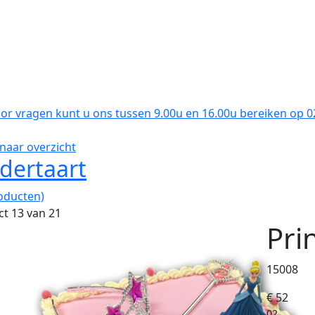
oor vragen kunt u ons tussen 9.00u en 16.00u bereiken op 
naar overzicht
dertaart
oducten)
t 13 van 21
Pri
15008
€ 52
02