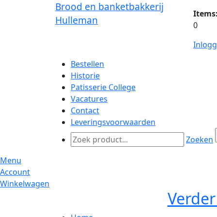
Brood en banketbakkerij
Items
Hulleman
0
Inlog
Bestellen
Historie
Patisserie College
Vacatures
Contact
Leveringsvoorwaarden
Zoeken
Menu
Account
Winkelwagen
Verder