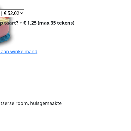
p taart? + € 1.25 (max 35 tekens)
 aan winkelmand
witserse room, huisgemaakte